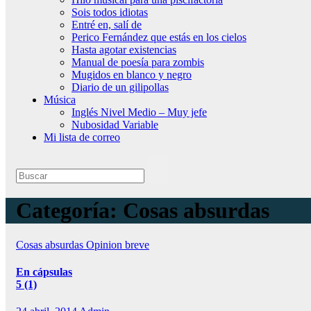
Sois todos idiotas
Entré en, salí de
Perico Fernández que estás en los cielos
Hasta agotar existencias
Manual de poesía para zombis
Mugidos en blanco y negro
Diario de un gilipollas
Música
Inglés Nivel Medio – Muy jefe
Nubosidad Variable
Mi lista de correo
Categoría:
Cosas absurdas
Cosas absurdas
Opinion breve
En cápsulas
5 (1)