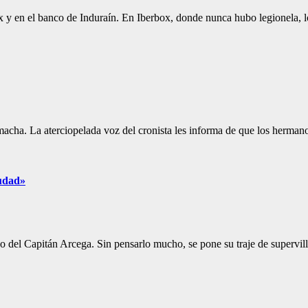
x y en el banco de Induraín. En Iberbox, donde nunca hubo legionela, 
acha. La aterciopelada voz del cronista les informa de que los herma
iudad»
go del Capitán Arcega. Sin pensarlo mucho, se pone su traje de superv