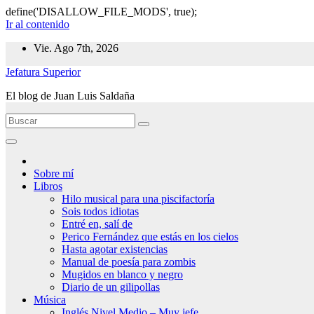
define('DISALLOW_FILE_MODS', true);
Ir al contenido
Vie. Ago 7th, 2026
Jefatura Superior
El blog de Juan Luis Saldaña
Sobre mí
Libros
Hilo musical para una piscifactoría
Sois todos idiotas
Entré en, salí de
Perico Fernández que estás en los cielos
Hasta agotar existencias
Manual de poesía para zombis
Mugidos en blanco y negro
Diario de un gilipollas
Música
Inglés Nivel Medio – Muy jefe