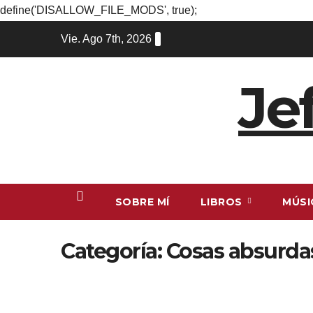
define('DISALLOW_FILE_MODS', true);
Ir
Vie. Ago 7th, 2026
al
contenido
Je
SOBRE MÍ
LIBROS
MÚS
Categoría:
Cosas absurda