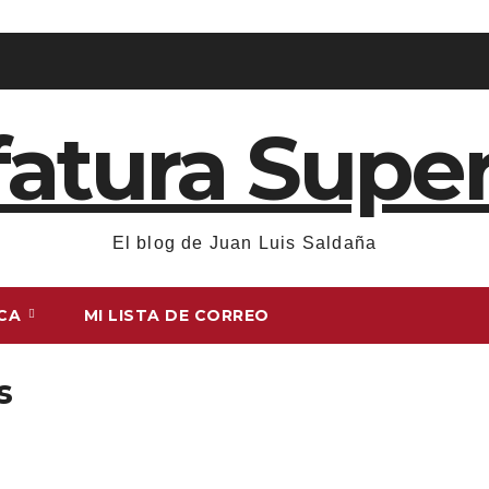
fatura Super
El blog de Juan Luis Saldaña
ICA
MI LISTA DE CORREO
s