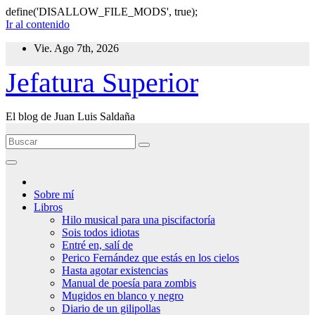
define('DISALLOW_FILE_MODS', true);
Ir al contenido
Vie. Ago 7th, 2026
Jefatura Superior
El blog de Juan Luis Saldaña
Sobre mí
Libros
Hilo musical para una piscifactoría
Sois todos idiotas
Entré en, salí de
Perico Fernández que estás en los cielos
Hasta agotar existencias
Manual de poesía para zombis
Mugidos en blanco y negro
Diario de un gilipollas