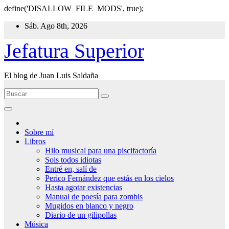
define('DISALLOW_FILE_MODS', true);
Ir
Sáb. Ago 8th, 2026
al
contenido
Jefatura Superior
El blog de Juan Luis Saldaña
Sobre mí
Libros
Hilo musical para una piscifactoría
Sois todos idiotas
Entré en, salí de
Perico Fernández que estás en los cielos
Hasta agotar existencias
Manual de poesía para zombis
Mugidos en blanco y negro
Diario de un gilipollas
Música