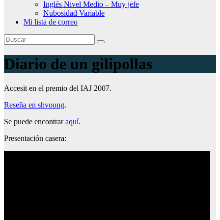
Inglés Nivel Medio – Muy jefe
Nubosidad Variable
Mi lista de correo
Diario de un gilipollas
Accesit en el premio del IAJ 2007.
Reseña en shvoong
.
Se puede encontrar
aquí.
Presentación casera: