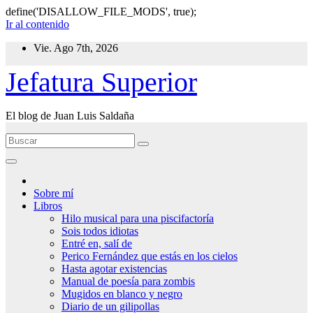
define('DISALLOW_FILE_MODS', true);
Ir al contenido
Vie. Ago 7th, 2026
Jefatura Superior
El blog de Juan Luis Saldaña
Sobre mí
Libros
Hilo musical para una piscifactoría
Sois todos idiotas
Entré en, salí de
Perico Fernández que estás en los cielos
Hasta agotar existencias
Manual de poesía para zombis
Mugidos en blanco y negro
Diario de un gilipollas