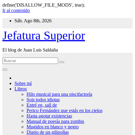
define('DISALLOW_FILE_MODS', true);
Ir al contenido
Sáb. Ago 8th, 2026
Jefatura Superior
El blog de Juan Luis Saldaña
Sobre mí
Libros
Hilo musical para una piscifactoría
Sois todos idiotas
Entré en, salí de
Perico Fernández que estás en los cielos
Hasta agotar existencias
Manual de poesía para zombis
Mugidos en blanco y negro
Diario de un gilipollas