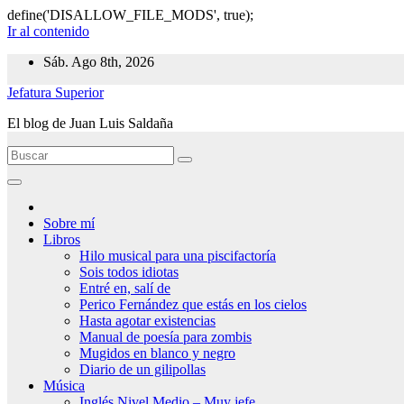
define('DISALLOW_FILE_MODS', true);
Ir al contenido
Sáb. Ago 8th, 2026
Jefatura Superior
El blog de Juan Luis Saldaña
Sobre mí
Libros
Hilo musical para una piscifactoría
Sois todos idiotas
Entré en, salí de
Perico Fernández que estás en los cielos
Hasta agotar existencias
Manual de poesía para zombis
Mugidos en blanco y negro
Diario de un gilipollas
Música
Inglés Nivel Medio – Muy jefe