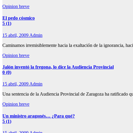
Opinion breve
El pedo cósmico
5 (1)
15 abril, 2009
Admin
Caminamos irremisiblemente hacia la exaltación de la ignorancia, ha
Opinion breve
Jalón inventó la fregona, lo dice la Audiencia Provincial
0 (0)
15 abril, 2009
Admin
Una sentencia de la Audiencia Provincial de Zaragoza ha ratificado 
Opinion breve
Un ministro aragonés… ¿Para qué?
5 (1)
15 abril, 2009
Admin