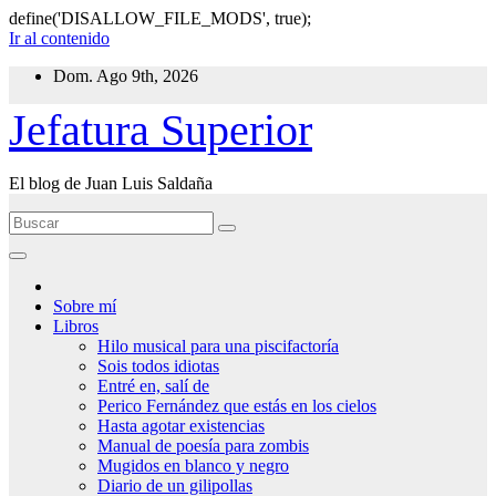
define('DISALLOW_FILE_MODS', true);
Ir al contenido
Dom. Ago 9th, 2026
Jefatura Superior
El blog de Juan Luis Saldaña
Sobre mí
Libros
Hilo musical para una piscifactoría
Sois todos idiotas
Entré en, salí de
Perico Fernández que estás en los cielos
Hasta agotar existencias
Manual de poesía para zombis
Mugidos en blanco y negro
Diario de un gilipollas