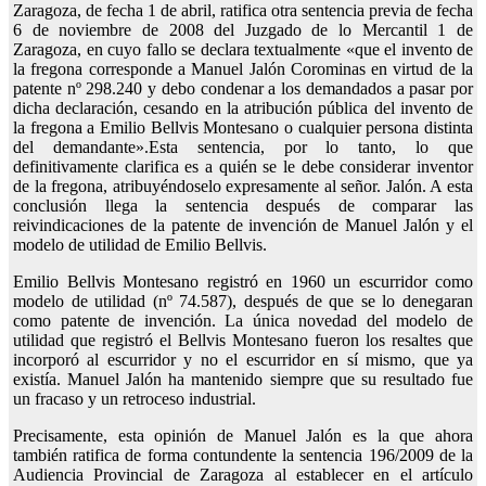
Zaragoza, de fecha 1 de abril, ratifica otra sentencia previa de fecha
6 de noviembre de 2008 del Juzgado de lo Mercantil 1 de
Zaragoza, en cuyo fallo se declara textualmente «que el invento de
la fregona corresponde a Manuel Jalón Corominas en virtud de la
patente nº 298.240 y debo condenar a los demandados a pasar por
dicha declaración, cesando en la atribución pública del invento de
la fregona a Emilio Bellvis Montesano o cualquier persona distinta
del demandante».Esta sentencia, por lo tanto, lo que
definitivamente clarifica es a quién se le debe considerar inventor
de la fregona, atribuyéndoselo expresamente al señor. Jalón. A esta
conclusión llega la sentencia después de comparar las
reivindicaciones de la patente de invención de Manuel Jalón y el
modelo de utilidad de Emilio Bellvis.
Emilio Bellvis Montesano registró en 1960 un escurridor como
modelo de utilidad (nº 74.587), después de que se lo denegaran
como patente de invención. La única novedad del modelo de
utilidad que registró el Bellvis Montesano fueron los resaltes que
incorporó al escurridor y no el escurridor en sí mismo, que ya
existía. Manuel Jalón ha mantenido siempre que su resultado fue
un fracaso y un retroceso industrial.
Precisamente, esta opinión de Manuel Jalón es la que ahora
también ratifica de forma contundente la sentencia 196/2009 de la
Audiencia Provincial de Zaragoza al establecer en el artículo