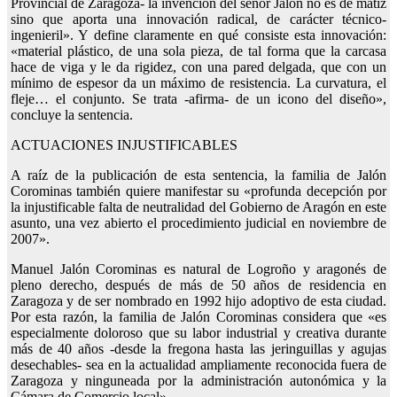
Provincial de Zaragoza- la invención del señor Jalón no es de matiz
sino que aporta una innovación radical, de carácter técnico-
ingenieril». Y define claramente en qué consiste esta innovación:
«material plástico, de una sola pieza, de tal forma que la carcasa
hace de viga y le da rigidez, con una pared delgada, que con un
mínimo de espesor da un máximo de resistencia. La curvatura, el
fleje… el conjunto. Se trata -afirma- de un icono del diseño»,
concluye la sentencia.
ACTUACIONES INJUSTIFICABLES
A raíz de la publicación de esta sentencia, la familia de Jalón
Corominas también quiere manifestar su «profunda decepción por
la injustificable falta de neutralidad del Gobierno de Aragón en este
asunto, una vez abierto el procedimiento judicial en noviembre de
2007».
Manuel Jalón Corominas es natural de Logroño y aragonés de
pleno derecho, después de más de 50 años de residencia en
Zaragoza y de ser nombrado en 1992 hijo adoptivo de esta ciudad.
Por esta razón, la familia de Jalón Corominas considera que «es
especialmente doloroso que su labor industrial y creativa durante
más de 40 años -desde la fregona hasta las jeringuillas y agujas
desechables- sea en la actualidad ampliamente reconocida fuera de
Zaragoza y ninguneada por la administración autonómica y la
Cámara de Comercio local».