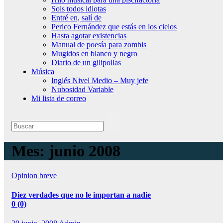
Sois todos idiotas
Entré en, salí de
Perico Fernández que estás en los cielos
Hasta agotar existencias
Manual de poesía para zombis
Mugidos en blanco y negro
Diario de un gilipollas
Música
Inglés Nivel Medio – Muy jefe
Nubosidad Variable
Mi lista de correo
Mes:
junio 2008
Opinion breve
Diez verdades que no le importan a nadie
0 (0)