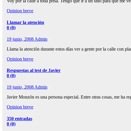
Voy por la calle a toda prisa. Tengo que ir a un sitio para que me 
Opinion breve
Llamar la atención
0 (0)
19 junio, 2008
Admin
Llama la atención durante estos días ver a gente por la calle con 
Opinion breve
Respuestas al test de Javier
0 (0)
19 junio, 2008
Admin
Javier Monzón es una persona especial. Entre otras cosas, me ha re
Opinion breve
350 entradas
0 (0)