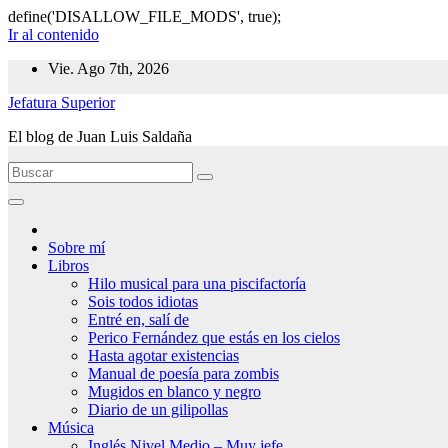
define('DISALLOW_FILE_MODS', true);
Ir al contenido
Vie. Ago 7th, 2026
Jefatura Superior
El blog de Juan Luis Saldaña
Sobre mí
Libros
Hilo musical para una piscifactoría
Sois todos idiotas
Entré en, salí de
Perico Fernández que estás en los cielos
Hasta agotar existencias
Manual de poesía para zombis
Mugidos en blanco y negro
Diario de un gilipollas
Música
Inglés Nivel Medio – Muy jefe