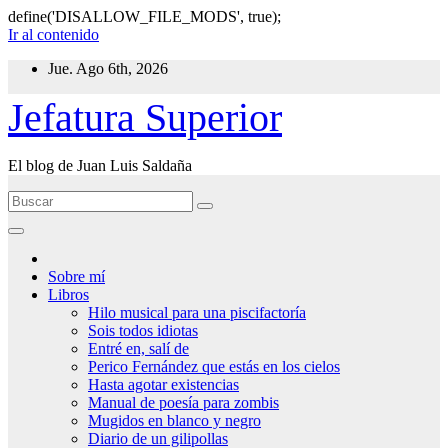
define('DISALLOW_FILE_MODS', true);
Ir al contenido
Jue. Ago 6th, 2026
Jefatura Superior
El blog de Juan Luis Saldaña
Sobre mí
Libros
Hilo musical para una piscifactoría
Sois todos idiotas
Entré en, salí de
Perico Fernández que estás en los cielos
Hasta agotar existencias
Manual de poesía para zombis
Mugidos en blanco y negro
Diario de un gilipollas