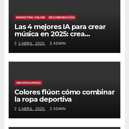
MARKETING ONLINE
RECOMENDACIÓN
Las 4 mejores IA para crear
música en 2025: crea
canciones increíbles en
2 ABRIL, 2025
ADMIN
segundos
UNCATEGORIZED
Colores flúor: cómo combinar
la ropa deportiva
2 ABRIL, 2025
ADMIN