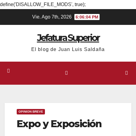
define('DISALLOW_FILE_MODS', true);
Ir
Vie. Ago 7th, 2026
6:06:04 PM
al
contenido
Jefatura Superior
El blog de Juan Luis Saldaña
OPINION BREVE
Expo y Exposición