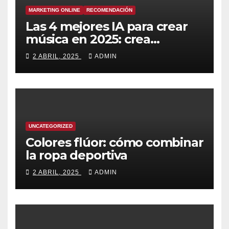
MARKETING ONLINE
RECOMENDACIÓN
Las 4 mejores IA para crear
música en 2025: crea
canciones increíbles en
2 ABRIL, 2025
ADMIN
segundos
UNCATEGORIZED
Colores flúor: cómo combinar
la ropa deportiva
2 ABRIL, 2025
ADMIN