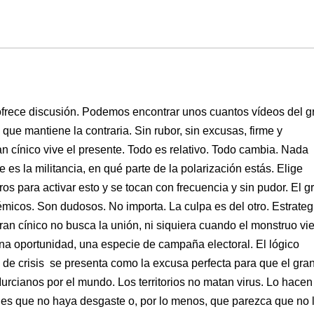
 ofrece discusión. Podemos encontrar unos cuantos vídeos del g
 que mantiene la contraria. Sin rubor, sin excusas, firme y
an cínico vive el presente. Todo es relativo. Todo cambia. Nada
s la militancia, en qué parte de la polarización estás. Elige
os para activar esto y se tocan con frecuencia y sin pudor. El g
émicos. Son dudosos. No importa. La culpa es del otro. Estrateg
an cínico no busca la unión, ni siquiera cuando el monstruo vi
na oportunidad, una especie de campaña electoral. El lógico
e crisis se presenta como la excusa perfecta para que el gra
urcianos por el mundo. Los territorios no matan virus. Lo hacen
 es que no haya desgaste o, por lo menos, que parezca que no 