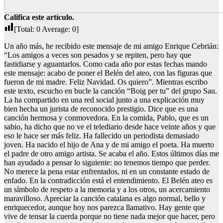
Califica este artículo.
[Total:
0
Average:
0
]
Un año más, he recibido este mensaje de mi amigo Enrique Cebrián:
“Los amigos a veces son pesados y se repiten, pero hay que
fastidiarse y aguantarlos. Como cada año por estas fechas mando
este mensaje: acabo de poner el Belén del ateo, con las figuras que
fueron de mi madre. Feliz Navidad. Os quiero”. Mientras escribo
este texto, escucho en bucle la canción “Boig per tu” del grupo Sau.
La ha compartido en una red social junto a una explicación muy
bien hecha un jurista de reconocido prestigio. Dice que es una
canción hermosa y conmovedora. En la comida, Pablo, que es un
sabio, ha dicho que no ve el telediario desde hace veinte años y que
eso le hace ser más feliz. Ha fallecido un periodista demasiado
joven. Ha nacido el hijo de Ana y de mi amigo el poeta. Ha muerto
el padre de otro amigo artista. Se acaba el año. Estos últimos días me
han ayudado a pensar lo siguiente: no tenemos tiempo que perder.
No merece la pena estar enfrentados, ni en un constante estado de
enfado. En la contradicción está el entendimiento. El Belén ateo es
un símbolo de respeto a la memoria y a los otros, un acercamiento
maravilloso. Apreciar la canción catalana es algo normal, bello y
enriquecedor, aunque hoy nos parezca llamativo. Hay gente que
vive de tensar la cuerda porque no tiene nada mejor que hacer, pero