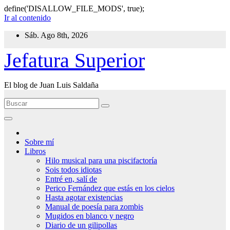
define('DISALLOW_FILE_MODS', true);
Ir al contenido
Sáb. Ago 8th, 2026
Jefatura Superior
El blog de Juan Luis Saldaña
Sobre mí
Libros
Hilo musical para una piscifactoría
Sois todos idiotas
Entré en, salí de
Perico Fernández que estás en los cielos
Hasta agotar existencias
Manual de poesía para zombis
Mugidos en blanco y negro
Diario de un gilipollas