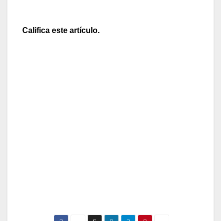
Califica este artículo.
[Total:
0
Average:
0
]
Entré en Lefties buscando la belleza.
Como no la encontraba, pregunté a una
empleada.
-Dicen algunos poetas que la belleza es la
manifestación estética de la verdad. Busque en
aquellas perchas.
Salí de Lefties. Había escuchado la mentira más
hermosa del año.