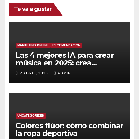
Te va a gustar
MARKETING ONLINE
RECOMENDACIÓN
Las 4 mejores IA para crear
música en 2025: crea
canciones increíbles en
2 ABRIL, 2025
ADMIN
segundos
UNCATEGORIZED
Colores flúor: cómo combinar
la ropa deportiva