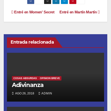
Navegación
Entré en Women' Secret
Entré en Martín Martín
de
entradas
Entrada relacionada
COSAS ABSURDAS
OPINION BREVE
Adivinanza
AGO 26, 2018
ADMIN