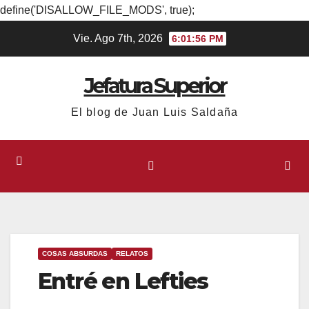
define('DISALLOW_FILE_MODS', true);
Ir
Vie. Ago 7th, 2026
6:01:57 PM
al
contenido
Jefatura Superior
El blog de Juan Luis Saldaña
COSAS ABSURDAS
RELATOS
Entré en Lefties