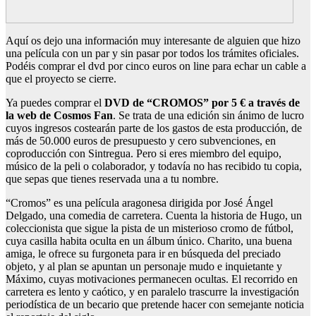
Aquí os dejo una información muy interesante de alguien que hizo
una película con un par y sin pasar por todos los trámites oficiales.
Podéis comprar el dvd por cinco euros on line para echar un cable a
que el proyecto se cierre.
Ya puedes comprar el
DVD de “CROMOS” por 5 € a través de
la web de Cosmos Fan
. Se trata de una edición sin ánimo de lucro
cuyos ingresos costearán parte de los gastos de esta producción, de
más de 50.000 euros de presupuesto y cero subvenciones, en
coproducción con Sintregua. Pero si eres miembro del equipo,
músico de la peli o colaborador, y todavía no has recibido tu copia,
que sepas que tienes reservada una a tu nombre.
“Cromos” es una película aragonesa dirigida por José Ángel
Delgado, una comedia de carretera. Cuenta la historia de Hugo, un
coleccionista que sigue la pista de un misterioso cromo de fútbol,
cuya casilla habita oculta en un álbum único. Charito, una buena
amiga, le ofrece su furgoneta para ir en búsqueda del preciado
objeto, y al plan se apuntan un personaje mudo e inquietante y
Máximo, cuyas motivaciones permanecen ocultas. El recorrido en
carretera es lento y caótico, y en paralelo trascurre la investigación
periodística de un becario que pretende hacer con semejante noticia