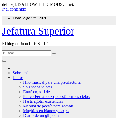
define('DISALLOW_FILE_MODS', true);
Ir al contenido
Dom. Ago 9th, 2026
Jefatura Superior
El blog de Juan Luis Saldaña
Sobre mí
Libros
Hilo musical para una piscifactoría
Sois todos idiotas
Entré en, salí de
Perico Fernández que estás en los cielos
Hasta agotar existencias
Manual de poesía para zombis
Mugidos en blanco y negro
Diario de un gilipollas