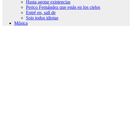
Hasta agotar existencias
Perico Fernández que estás en los cielos
Entré en, salí de
Sois todos idiotas
Música