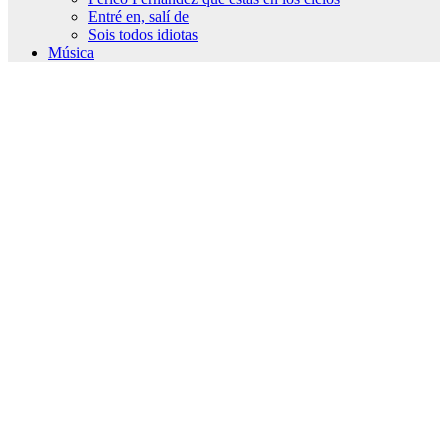
Entré en, salí de
Sois todos idiotas
Música