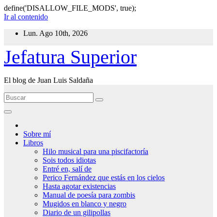
define('DISALLOW_FILE_MODS', true);
Ir al contenido
Lun. Ago 10th, 2026
Jefatura Superior
El blog de Juan Luis Saldaña
Sobre mí
Libros
Hilo musical para una piscifactoría
Sois todos idiotas
Entré en, salí de
Perico Fernández que estás en los cielos
Hasta agotar existencias
Manual de poesía para zombis
Mugidos en blanco y negro
Diario de un gilipollas