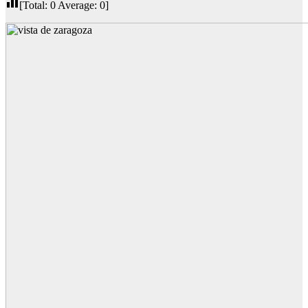
[Total:
0
Average:
0
]