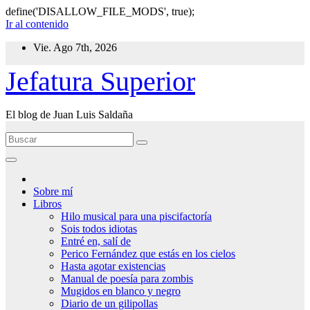
define('DISALLOW_FILE_MODS', true);
Ir al contenido
Vie. Ago 7th, 2026
Jefatura Superior
El blog de Juan Luis Saldaña
Sobre mí
Libros
Hilo musical para una piscifactoría
Sois todos idiotas
Entré en, salí de
Perico Fernández que estás en los cielos
Hasta agotar existencias
Manual de poesía para zombis
Mugidos en blanco y negro
Diario de un gilipollas