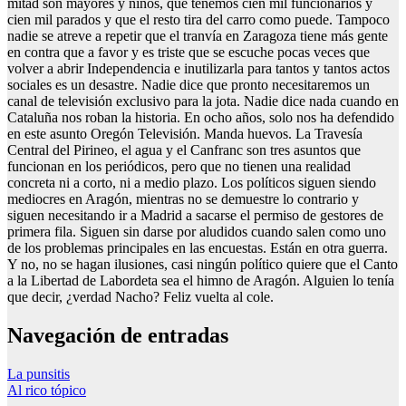
mitad son mayores y niños, que tenemos cien mil funcionarios y
cien mil parados y que el resto tira del carro como puede. Tampoco
nadie se atreve a repetir que el tranvía en Zaragoza tiene más gente
en contra que a favor y es triste que se escuche pocas veces que
volver a abrir Independencia e inutilizarla para tantos y tantos actos
sociales es un desastre. Nadie dice que pronto necesitaremos un
canal de televisión exclusivo para la jota. Nadie dice nada cuando en
Cataluña nos roban la historia. En ocho años, solo nos ha defendido
en este asunto Oregón Televisión. Manda huevos. La Travesía
Central del Pirineo, el agua y el Canfranc son tres asuntos que
funcionan en los periódicos, pero que no tienen una realidad
concreta ni a corto, ni a medio plazo. Los políticos siguen siendo
mediocres en Aragón, mientras no se demuestre lo contrario y
siguen necesitando ir a Madrid a sacarse el permiso de gestores de
primera fila. Siguen sin darse por aludidos cuando salen como uno
de los problemas principales en las encuestas. Están en otra guerra.
Y no, no se hagan ilusiones, casi ningún político quiere que el Canto
a la Libertad de Labordeta sea el himno de Aragón. Alguien lo tenía
que decir, ¿verdad Nacho? Feliz vuelta al cole.
Navegación de entradas
La punsitis
Al rico tópico