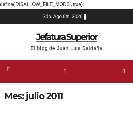
define('DISALLOW_FILE_MODS', true);
Ir
Sáb. Ago 8th, 2026
al
contenido
Jefatura Superior
El blog de Juan Luis Saldaña
Mes:
julio 2011