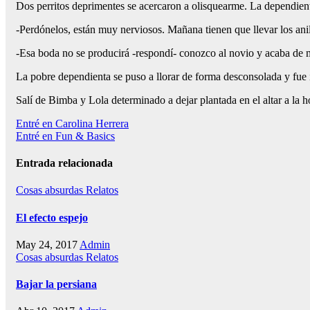
Dos perritos deprimentes se acercaron a olisquearme. La dependien
-Perdónelos, están muy nerviosos. Mañana tienen que llevar los ani
-Esa boda no se producirá -respondí- conozco al novio y acaba de m
La pobre dependienta se puso a llorar de forma desconsolada y fue 
Salí de Bimba y Lola determinado a dejar plantada en el altar a la h
Navegación
Entré en Carolina Herrera
Entré en Fun & Basics
de
entradas
Entrada relacionada
Cosas absurdas
Relatos
El efecto espejo
May 24, 2017
Admin
Cosas absurdas
Relatos
Bajar la persiana