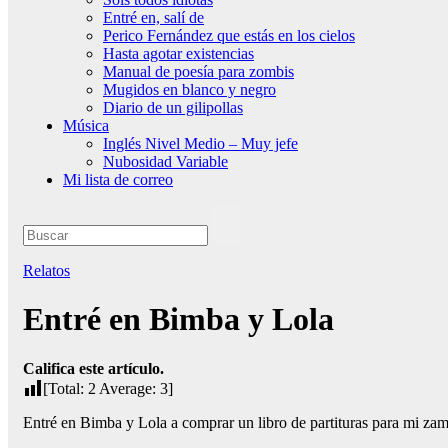
Entré en, salí de
Perico Fernández que estás en los cielos
Hasta agotar existencias
Manual de poesía para zombis
Mugidos en blanco y negro
Diario de un gilipollas
Música
Inglés Nivel Medio – Muy jefe
Nubosidad Variable
Mi lista de correo
Relatos
Entré en Bimba y Lola
Califica este artículo.
[Total:
2
Average:
3
]
Entré en Bimba y Lola a comprar un libro de partituras para mi z