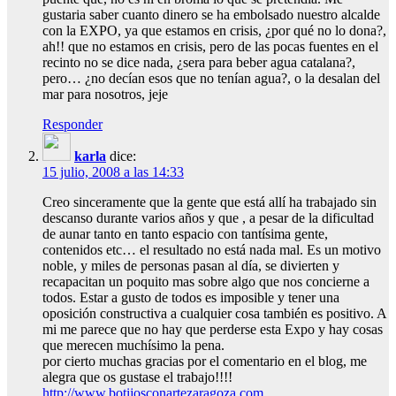
gustaria saber cuanto dinero se ha embolsado nuestro alcalde
con la EXPO, ya que estamos en crisis, ¿por qué no lo dona?,
ah!! que no estamos en crisis, pero de las pocas fuentes en el
recinto no se dice nada, ¿sera para beber agua catalana?,
pero… ¿no decían esos que no tenían agua?, o la desalan del
mar para nosotros, jeje
Responder
karla
dice:
15 julio, 2008 a las 14:33
Creo sinceramente que la gente que está allí ha trabajado sin
descanso durante varios años y que , a pesar de la dificultad
de aunar tanto en tanto espacio con tantísima gente,
contenidos etc… el resultado no está nada mal. Es un motivo
noble, y miles de personas pasan al día, se divierten y
recapacitan un poquito mas sobre algo que nos concierne a
todos. Estar a gusto de todos es imposible y tener una
oposición constructiva a cualquier cosa también es positivo. A
mi me parece que no hay que perderse esta Expo y hay cosas
que merecen muchísimo la pena.
por cierto muchas gracias por el comentario en el blog, me
alegra que os gustase el trabajo!!!!
http://www.botijosconartezaragoza.com