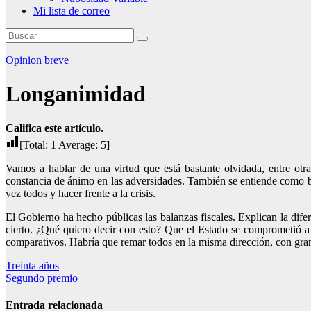
Mi lista de correo
Opinion breve
Longanimidad
Califica este artículo.
[Total:
1
Average:
5
]
Vamos a hablar de una virtud que está bastante olvidada, entre ot
constancia de ánimo en las adversidades. También se entiende como b
vez todos y hacer frente a la crisis.
El Gobierno ha hecho públicas las balanzas fiscales. Explican la dif
cierto. ¿Qué quiero decir con esto? Que el Estado se comprometió a
comparativos. Habría que remar todos en la misma dirección, con gran
Navegación
Treinta años
Segundo premio
de
entradas
Entrada relacionada