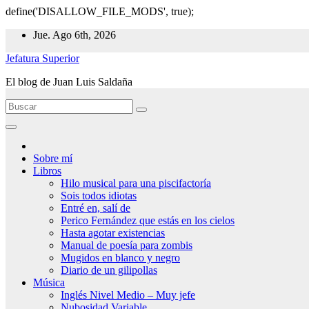
define('DISALLOW_FILE_MODS', true);
Ir
Jue. Ago 6th, 2026
al
Jefatura Superior
contenido
El blog de Juan Luis Saldaña
Sobre mí
Libros
Hilo musical para una piscifactoría
Sois todos idiotas
Entré en, salí de
Perico Fernández que estás en los cielos
Hasta agotar existencias
Manual de poesía para zombis
Mugidos en blanco y negro
Diario de un gilipollas
Música
Inglés Nivel Medio – Muy jefe
Nubosidad Variable