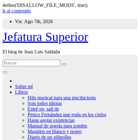
define('DISALLOW_FILE_MODS', true);
Ir al contenido
Vie. Ago 7th, 2026
Jefatura Superior
El blog de Juan Luis Saldaña
Sobre mí
Libros
Hilo musical para una piscifactoría
Sois todos idiotas
Entré en, salí de
Perico Fernández que estás en los cielos
Hasta agotar existencias
Manual de poesía para zombis
Mugidos en blanco y negro
Diario de un gilipollas