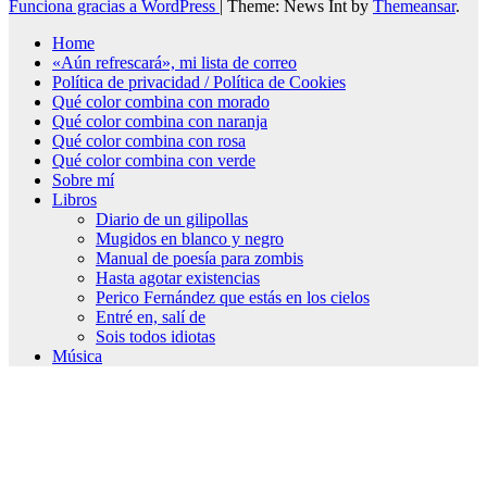
Funciona gracias a WordPress
|
Theme: News Int by
Themeansar
.
Home
«Aún refrescará», mi lista de correo
Política de privacidad / Política de Cookies
Qué color combina con morado
Qué color combina con naranja
Qué color combina con rosa
Qué color combina con verde
Sobre mí
Libros
Diario de un gilipollas
Mugidos en blanco y negro
Manual de poesía para zombis
Hasta agotar existencias
Perico Fernández que estás en los cielos
Entré en, salí de
Sois todos idiotas
Música