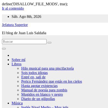
define('DISALLOW_FILE_MODS', true);
Ir al contenido
Sáb. Ago 8th, 2026
Jefatura Superior
El blog de Juan Luis Saldaña
Sobre mí
Libros
Hilo musical para una piscifactoría
Sois todos idiotas
Entré en, salí de
Perico Fernández que estás en los cielos
Hasta agotar existencias
Manual de poesía para zombis
Mugidos en blanco y negro
Diario de un gilipollas
Música
Inglés Nivel Medio – Muy jefe