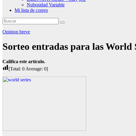
Nubosidad Variable
Mi lista de correo
Opinion breve
Sorteo entradas para las World 
Califica este artículo.
[Total:
0
Average:
0
]