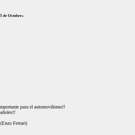
25 de Octubre»
importante para el automovilismo!!
pañoles!!
»(Enzo Ferrari)