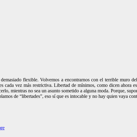
demasiado flexible. Volvemos a encontrarnos con el terrible muro del le
 cada vez más restrictiva. Libertad de mínimos, como dicen ahora estú
acerlo, mientras no sea un asunto sometido a alguna moda. Porque, sup
amos de “libertades”, eso sí que es intocable y no hay quien vaya cont
bre