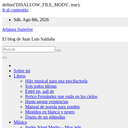
define('DISALLOW_FILE_MODS', true);
Ir al contenido
Sáb. Ago 8th, 2026
Jefatura Superior
El blog de Juan Luis Saldaña
Sobre mí
Libros
Hilo musical para una piscifactoría
Sois todos idiotas
Entré en, salí de
Perico Fernández que estás en los cielos
Hasta agotar existencias
Manual de poesía para zombis
Mugidos en blanco y negro
Diario de un gilipollas
Música
Inglés Nivel Medio – Muy jefe