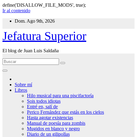
define('DISALLOW_FILE_MODS', true);
Ir al contenido
Dom. Ago 9th, 2026
Jefatura Superior
El blog de Juan Luis Saldaña
Sobre mí
Libros
Hilo musical para una piscifactoría
Sois todos idiotas
Entré en, salí de
Perico Fernández que estás en los cielos
Hasta agotar existencias
Manual de poesía para zombis
Mugidos en blanco y negro
Diario de un gilipollas