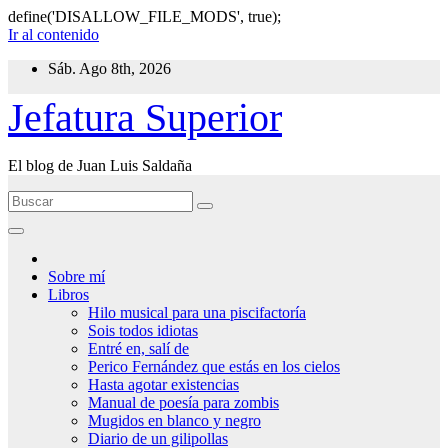
define('DISALLOW_FILE_MODS', true);
Ir al contenido
Sáb. Ago 8th, 2026
Jefatura Superior
El blog de Juan Luis Saldaña
Sobre mí
Libros
Hilo musical para una piscifactoría
Sois todos idiotas
Entré en, salí de
Perico Fernández que estás en los cielos
Hasta agotar existencias
Manual de poesía para zombis
Mugidos en blanco y negro
Diario de un gilipollas