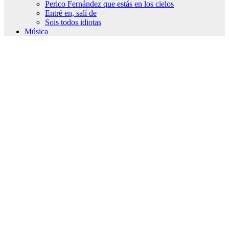
Perico Fernández que estás en los cielos
Entré en, salí de
Sois todos idiotas
Música