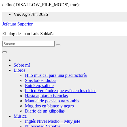
define('DISALLOW_FILE_MODS', true);
Ir
Vie. Ago 7th, 2026
al
Jefatura Superior
contenido
El blog de Juan Luis Saldaña
Sobre mí
Libros
Hilo musical para una piscifactoría
Sois todos idiotas
Entré en, salí de
Perico Fernández que estás en los cielos
Hasta agotar existencias
Manual de poesía para zombis
Mugidos en blanco y negro
Diario de un gilipollas
Música
Inglés Nivel Medio – Muy jefe
Nubosidad Variable