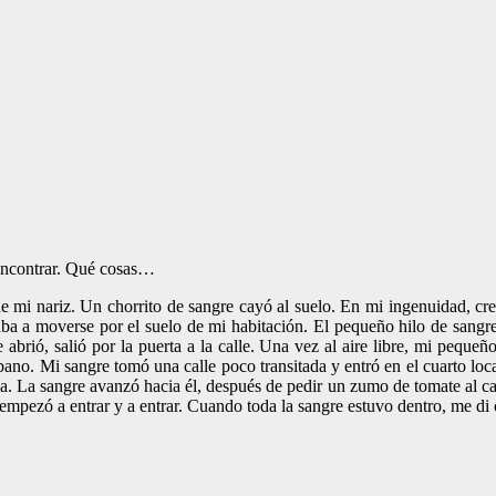
 encontrar. Qué cosas…
de mi nariz. Un chorrito de sangre cayó al suelo. En mi ingenuidad, cr
a a moverse por el suelo de mi habitación. El pequeño hilo de sangre 
 abrió, salió por la puerta a la calle. Una vez al aire libre, mi peque
bano. Mi sangre tomó una calle poco transitada y entró en el cuarto loc
a. La sangre avanzó hacia él, después de pedir un zumo de tomate al cam
Y empezó a entrar y a entrar. Cuando toda la sangre estuvo dentro, me di