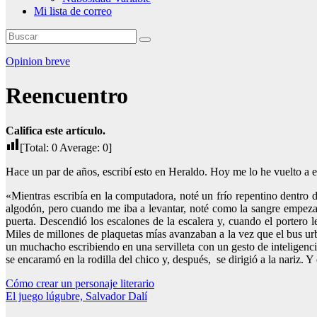
Mi lista de correo
Opinion breve
Reencuentro
Califica este artículo.
[Total:
0
Average:
0
]
Hace un par de años, escribí esto en Heraldo. Hoy me lo he vuelto a
«Mientras escribía en la computadora, noté un frío repentino dentro 
algodón, pero cuando me iba a levantar, noté como la sangre empezab
puerta. Descendió los escalones de la escalera y, cuando el portero le
Miles de millones de plaquetas mías avanzaban a la vez que el bus ur
un muchacho escribiendo en una servilleta con un gesto de inteligenci
se encaramó en la rodilla del chico y, después, se dirigió a la nariz. 
Navegación
Cómo crear un personaje literario
El juego lúgubre, Salvador Dalí
de