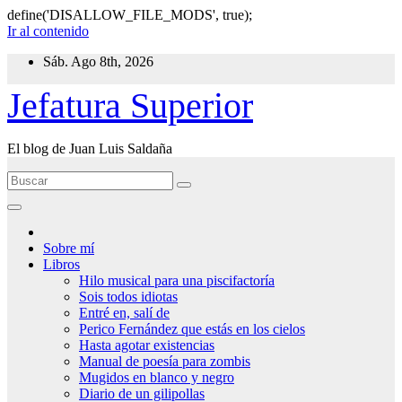
define('DISALLOW_FILE_MODS', true);
Ir al contenido
Sáb. Ago 8th, 2026
Jefatura Superior
El blog de Juan Luis Saldaña
Sobre mí
Libros
Hilo musical para una piscifactoría
Sois todos idiotas
Entré en, salí de
Perico Fernández que estás en los cielos
Hasta agotar existencias
Manual de poesía para zombis
Mugidos en blanco y negro
Diario de un gilipollas