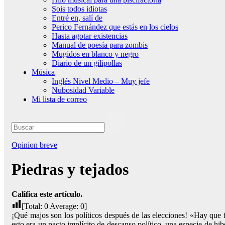
Sois todos idiotas
Entré en, salí de
Perico Fernández que estás en los cielos
Hasta agotar existencias
Manual de poesía para zombis
Mugidos en blanco y negro
Diario de un gilipollas
Música
Inglés Nivel Medio – Muy jefe
Nubosidad Variable
Mi lista de correo
Opinion breve
Piedras y tejados
Califica este artículo.
[Total:
0
Average:
0
]
¡Qué majos son los políticos después de las elecciones! «Hay que f
esto era un pacto implícito de descanso político, una especie de h