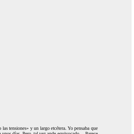
 las tensiones» y un largo etcétera. Yo pensaba que
en unos días. Pero, tal vez ande equivocado… Parece