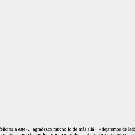
elicitar a este», «agradezco mucho lo de más allá», «dejaremos de lado
ibernación -como hacen los osos- para volver a dar palos en cuanto pas