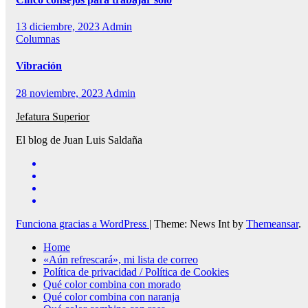
13 diciembre, 2023
Admin
Columnas
Vibración
28 noviembre, 2023
Admin
Jefatura Superior
El blog de Juan Luis Saldaña
Funciona gracias a WordPress
|
Theme: News Int by
Themeansar
.
Home
«Aún refrescará», mi lista de correo
Política de privacidad / Política de Cookies
Qué color combina con morado
Qué color combina con naranja