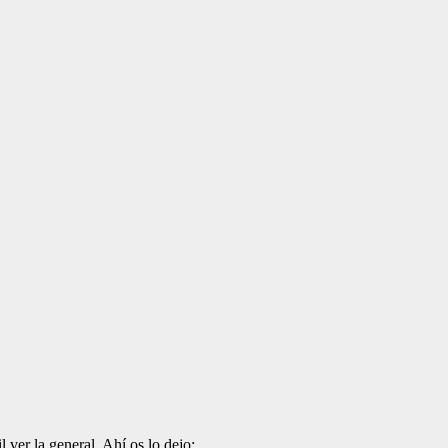
l ver la general. Ahí os lo dejo: