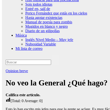
Sois todos idiotas
Entré en, salí de
Perico Fernández que estás en los cielos
Hasta agotar existencias
Manual de poesía para zombis
Mugidos en blanco y negro
Diario de un gilipollas
Música
Inglés Nivel Medio – Muy jefe
Nubosidad Variable
Mi lista de correo
Opinion breve
No veo la General ¿Qué hago?
Califica este artículo.
[Total:
0
Average:
0
]
Esto lo han escrito mis jefes para que la gente se aclare. Es muy fáci