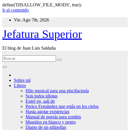
define('DISALLOW_FILE_MODS', true);
Ir al contenido
Vie. Ago 7th, 2026
Jefatura Superior
El blog de Juan Luis Saldaña
Sobre mí
Libros
Hilo musical para una piscifactoría
Sois todos idiotas
Entré en, salí de
Perico Fernández que estás en los cielos
Hasta agotar existencias
Manual de poesía para zombis
Mugidos en blanco y negro
Diario de un gilipollas