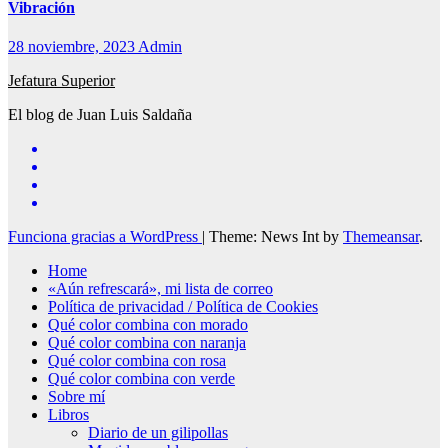
Vibración
28 noviembre, 2023
Admin
Jefatura Superior
El blog de Juan Luis Saldaña
Funciona gracias a WordPress
|
Theme: News Int by
Themeansar
.
Home
«Aún refrescará», mi lista de correo
Política de privacidad / Política de Cookies
Qué color combina con morado
Qué color combina con naranja
Qué color combina con rosa
Qué color combina con verde
Sobre mí
Libros
Diario de un gilipollas