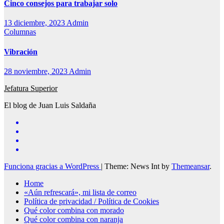
Cinco consejos para trabajar solo
13 diciembre, 2023
Admin
Columnas
Vibración
28 noviembre, 2023
Admin
Jefatura Superior
El blog de Juan Luis Saldaña
Funciona gracias a WordPress
|
Theme: News Int by
Themeansar
.
Home
«Aún refrescará», mi lista de correo
Política de privacidad / Política de Cookies
Qué color combina con morado
Qué color combina con naranja