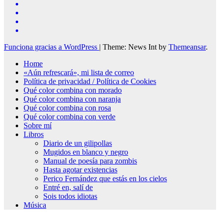
Funciona gracias a WordPress
|
Theme: News Int by
Themeansar
.
Home
«Aún refrescará», mi lista de correo
Política de privacidad / Política de Cookies
Qué color combina con morado
Qué color combina con naranja
Qué color combina con rosa
Qué color combina con verde
Sobre mí
Libros
Diario de un gilipollas
Mugidos en blanco y negro
Manual de poesía para zombis
Hasta agotar existencias
Perico Fernández que estás en los cielos
Entré en, salí de
Sois todos idiotas
Música