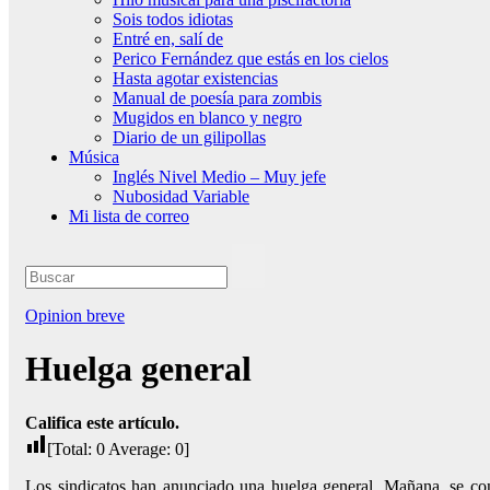
Sois todos idiotas
Entré en, salí de
Perico Fernández que estás en los cielos
Hasta agotar existencias
Manual de poesía para zombis
Mugidos en blanco y negro
Diario de un gilipollas
Música
Inglés Nivel Medio – Muy jefe
Nubosidad Variable
Mi lista de correo
Opinion breve
Huelga general
Califica este artículo.
[Total:
0
Average:
0
]
Los sindicatos han anunciado una huelga general. Mañana, se conc