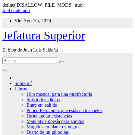
define('DISALLOW_FILE_MODS', true);
Ir al contenido
Vie. Ago 7th, 2026
Jefatura Superior
El blog de Juan Luis Saldaña
Sobre mí
Libros
Hilo musical para una piscifactoría
Sois todos idiotas
Entré en, salí de
Perico Fernández que estás en los cielos
Hasta agotar existencias
Manual de poesía para zombis
Mugidos en blanco y negro
Diario de un gilipollas