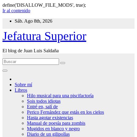
define('DISALLOW_FILE_MODS', true);
Ir al contenido
Sáb. Ago 8th, 2026
Jefatura Superior
El blog de Juan Luis Saldaña
Sobre mí
Libros
Hilo musical para una piscifactoría
Sois todos idiotas
Entré en, salí de
Perico Fernández que estás en los cielos
Hasta agotar existencias
Manual de poesía para zombis
Mugidos en blanco y negro
Diario de un gilipollas