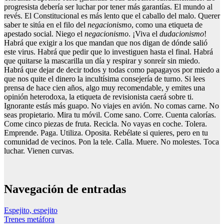
progresista debería ser luchar por tener más garantías. El mundo al
revés. El Constitucional es más lento que el caballo del malo. Querer
saber te sitúa en el filo del
negacionismo
, como una etiqueta de
apestado social. Niego el
negacionismo
. ¡Viva el
dudacionismo
!
Habrá que exigir a los que mandan que nos digan de dónde salió
este virus. Habrá que pedir que lo investiguen hasta el final. Habrá
que quitarse la mascarilla un día y respirar y sonreír sin miedo.
Habrá que dejar de decir todos y todas como papagayos por miedo a
que nos quite el dinero la incultísima consejería de turno. Si lees
prensa de hace cien años, algo muy recomendable, y emites una
opinión heterodoxa, la etiqueta de revisionista caerá sobre ti.
Ignorante estás más guapo. No viajes en avión. No comas carne. No
seas propietario. Mira tu móvil. Come sano. Corre. Cuenta calorías.
Come cinco piezas de fruta. Recicla. No vayas en coche. Tolera.
Emprende. Paga. Utiliza. Oposita. Rebélate si quieres, pero en tu
comunidad de vecinos. Pon la tele. Calla. Muere. No molestes. Toca
luchar. Vienen curvas.
Navegación de entradas
Espejito, espejito
Trenes metáfora