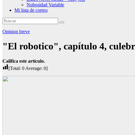
Nubosidad Variable
Mi lista de correo
Opinion breve
"El robotico", capítulo 4, culeb
Califica este artículo.
[Total:
0
Average:
0
]