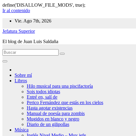
define('DISALLOW_FILE_MODS', true);
Ir al contenido
Vie. Ago 7th, 2026
Jefatura Superior
El blog de Juan Luis Saldaña
Sobre mí
Libros
Hilo musical para una piscifactoría
Sois todos idiotas
Entré en, salí de
Perico Fernández que estás en los cielos
Hasta agotar existencias
Manual de poesía para zombis
Mugidos en blanco y negro
Diario de un gilipollas
Música
Inglés Nivel Medio – Muy jefe