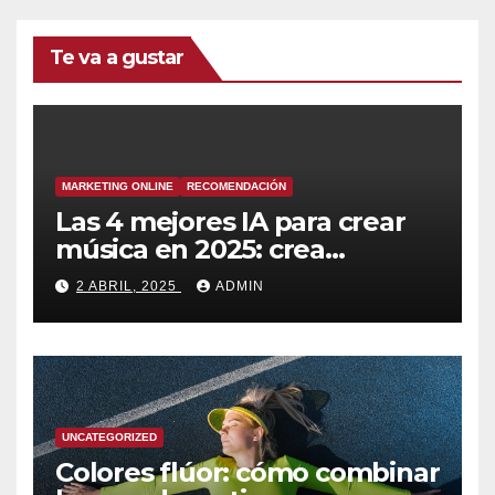
Te va a gustar
MARKETING ONLINE
RECOMENDACIÓN
Las 4 mejores IA para crear
música en 2025: crea
canciones increíbles en
2 ABRIL, 2025
ADMIN
segundos
UNCATEGORIZED
Colores flúor: cómo combinar