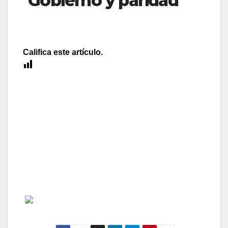
Gobierno y paridad
Califica este artículo.
[Total:
0
Average:
0
]
Por tocar un poco las narices… Esta es una foto
de la reunión de hoy de los Delegados del
Gobierno con el Vicepresidente Tercero del
Gobierno, Manuel Chaves. Hay muchos
hombres y pocas mujeres. ¿Problema de paridad?
¿Problema de dedicación? ¿Es el antiguo cargo
de «Gobernador Civil» algo más propio de
hombres?