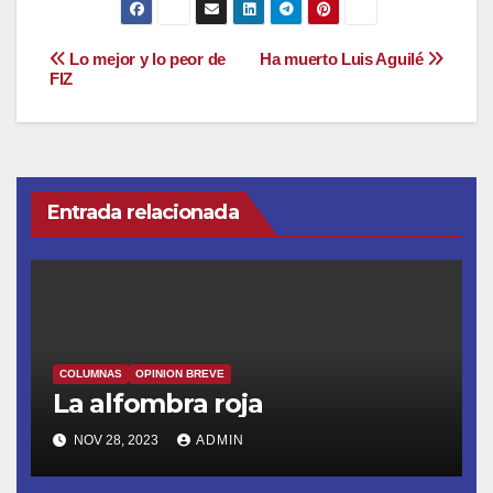
Navegación
Lo mejor y lo peor de
Ha muerto Luis Aguilé
FIZ
de
entradas
Entrada relacionada
COLUMNAS
OPINION BREVE
La alfombra roja
NOV 28, 2023
ADMIN