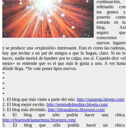
continuación,
rellenarlo con
tus gustos y
ponerlo como
entrada en tu
blog. Así
seguro que
conocemos
nuevos lugares
y se produce una «explosión» interesante. Esto es como las cadenas,
hay que invitar a un par de amigos a que lo hagan, claro. Si no lo
haces, nadie morirá de hambre por tu culpa, eso sí. Cuando dice «el
mejor» se entiende que es el que más le gusta a uno. A ver hasta
dónde llega. *Se vale poner tipos nuevos.
*
*
*
*
*
1. El blog que más visito a parte del mío.
http://zaragota.blogia.com/
2. El blog mejor escrito.
http://sergiodelmolino.blogia.com/
3. El blog más divertido.
http://ideasalpeso.blogspot.com/
4. El blog que sólo podría hacer una chica.
http://elsuenodelamarmota.blogspot.com/
5. El blog que sólo podría hacer un chico.