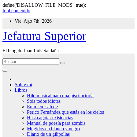
define('DISALLOW_FILE_MODS', true);
Ir al contenido
Vie. Ago 7th, 2026
Jefatura Superior
El blog de Juan Luis Saldaña
Sobre mí
Libros
Hilo musical para una piscifactoría
Sois todos idiotas
Entré en, salí de
Perico Fernández que estás en los cielos
Hasta agotar existencias
Manual de poesía para zombis
Mugidos en blanco y negro
Diario de un gilipollas