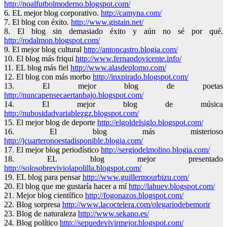
http://noalfutbolmoderno.blogspot.com/
6. EL mejor blog corporativo.
http://camyna.com/
7. El blog con éxito.
http://www.gistain.net/
8. El blog sin demasiado éxito y aún no sé por qué.
http://rodalmon.blogspot.com/
9. El mejor blog cultural
http://antoncastro.blogia.com/
10. El blog más friqui
http://www.fernandovicente.info/
11. EL blog más fiel
http://www.alasdeplomo.com/
12. El blog con más morbo
http://inxpirado.blogspot.com/
13. El mejor blog de poetas
http://nuncapensecaertanbajo.blogspot.com/
14. El mejor blog de música
http://nubosidadvariablezgz.blogspot.com/
15. El mejor blog de deporte
http://elgoldelsiglo.blogspot.com/
16. El blog más misterioso
http://jcuarteronoestadisponible.blogia.com/
17. El mejor blog periodístico
http://sergiodelmolino.blogia.com/
18. EL blog mejor presentado
http://solosobreviviolapolilla.blogspot.com/
19. EL blog para pensar
http://www.guillermourbizu.com/
20. El blog que me gustaría hacer a mí
http://lahuev.blogspot.com/
21. Mejor blog científico
http://fogonazos.blogspot.com/
22. Blog sorpresa
http://www.lacoctelera.com/olegariodebemorir
23. Blog de naturaleza
http://www.sekano.es/
24. Blog político
http://sepuedevivirmejor.blogspot.com/