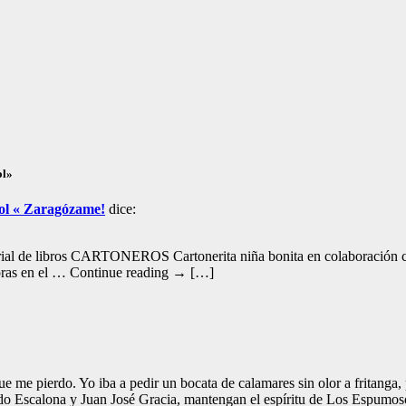
ol»
bol « Zaragózame!
dice:
 de libros CARTONEROS Cartonerita niña bonita en colaboración con lo
oras en el … Continue reading → […]
ue me pierdo. Yo iba a pedir un bocata de calamares sin olor a fritanga
o Escalona y Juan José Gracia, mantengan el espíritu de Los Espumos