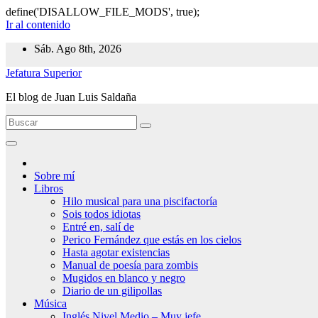
define('DISALLOW_FILE_MODS', true);
Ir al contenido
Sáb. Ago 8th, 2026
Jefatura Superior
El blog de Juan Luis Saldaña
Sobre mí
Libros
Hilo musical para una piscifactoría
Sois todos idiotas
Entré en, salí de
Perico Fernández que estás en los cielos
Hasta agotar existencias
Manual de poesía para zombis
Mugidos en blanco y negro
Diario de un gilipollas
Música
Inglés Nivel Medio – Muy jefe