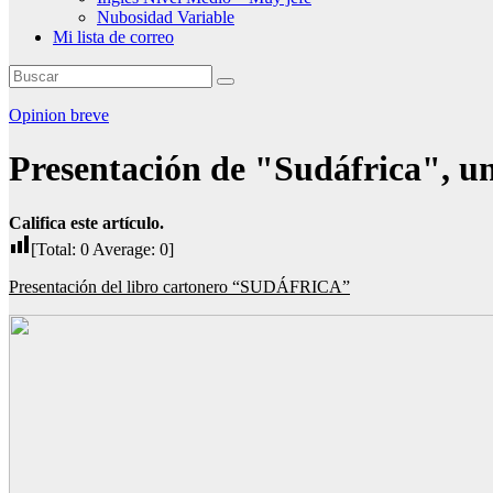
Nubosidad Variable
Mi lista de correo
Opinion breve
Presentación de "Sudáfrica", un
Califica este artículo.
[Total:
0
Average:
0
]
Presentación del libro cartonero “SUDÁFRICA
”