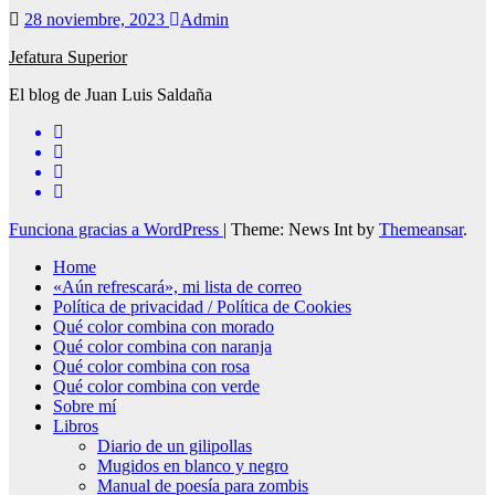
28 noviembre, 2023
Admin
Jefatura Superior
El blog de Juan Luis Saldaña
Funciona gracias a WordPress
|
Theme: News Int by
Themeansar
.
Home
«Aún refrescará», mi lista de correo
Política de privacidad / Política de Cookies
Qué color combina con morado
Qué color combina con naranja
Qué color combina con rosa
Qué color combina con verde
Sobre mí
Libros
Diario de un gilipollas
Mugidos en blanco y negro
Manual de poesía para zombis