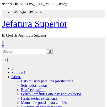
define('DISALLOW_FILE_MODS', true);
Ir
Lun. Ago 10th, 2026
al
contenido
Jefatura Superior
El blog de Juan Luis Saldaña
Sobre mí
Libros
Hilo musical para una piscifactoría
Sois todos idiotas
Entré en, salí de
Perico Fernández que estás en los cielos
Hasta agotar existencias
Manual de poesía para zombis
Mugidos en blanco y negro