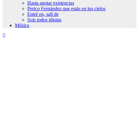
Hasta agotar existencias
Perico Fernández que estás en los cielos
Entré en, salí de
Sois todos idiotas
Música