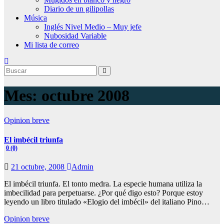
Diario de un gilipollas
Música
Inglés Nivel Medio – Muy jefe
Nubosidad Variable
Mi lista de correo
Mes:
octubre 2008
Opinion breve
El imbécil triunfa
0 (0)
21 octubre, 2008
Admin
El imbécil triunfa. El tonto medra. La especie humana utiliza la
imbecilidad para perpetuarse. ¿Por qué digo esto? Porque estoy
leyendo un libro titulado «Elogio del imbécil» del italiano Pino…
Opinion breve