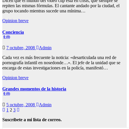
Dicen que el mundo del vídeo clip esta en crisis, que siempre se
repiten las mismas fórmulas. El cantante andado por la ciudad, el
grupo tocando mientras sucede una mínima…
Opinion breve
Conciencia
0 (0)
7 octubre, 2008
Admin
Cada vez es más frecuente la noticia: «desarticulada una red de
pornografía infantil en nosedonde…». El jefe de la unidad que se
encarga de estas investigaciones en la policía, manifestó…
Opinion breve
Grandes momentos de la historia
0 (0)
5 octubre, 2008
Admin
Paginación
1
2
3
de
Suscríbete a mi lista de correo.
entradas