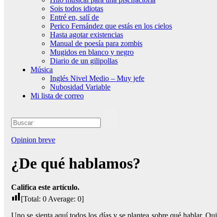
Sois todos idiotas
Entré en, salí de
Perico Fernández que estás en los cielos
Hasta agotar existencias
Manual de poesía para zombis
Mugidos en blanco y negro
Diario de un gilipollas
Música
Inglés Nivel Medio – Muy jefe
Nubosidad Variable
Mi lista de correo
Opinion breve
¿De qué hablamos?
Califica este artículo.
[Total:
0
Average:
0
]
Uno se sienta aquí todos los días y se plantea sobre qué hablar. Qui