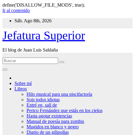
define('DISALLOW_FILE_MODS', true);
Ir al contenido
Sáb. Ago 8th, 2026
Jefatura Superior
El blog de Juan Luis Saldaña
Sobre mí
Libros
Hilo musical para una piscifactoría
Sois todos idiotas
Entré en, salí de
Perico Fernández que estás en los cielos
Hasta agotar existencias
Manual de poesía para zombis
Mugidos en blanco y negro
Diario de un gilipollas